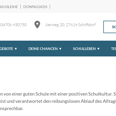
AUSLEIHE
DOWNLOADS
04706 930750
Jierweg 20, 27619 Schiffdorf
S
GEBOTE ▼
DEINE CHANCEN ▼
SCHULLEBEN ▼
TE
 von einer guten Schule mit einer positiven Schulkultur. Si
ist und verantwortet den reibungslosen Ablauf des Alltag
ansprechbar.