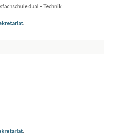
sfachschule dual – Technik
ekretariat
.
ekretariat
.